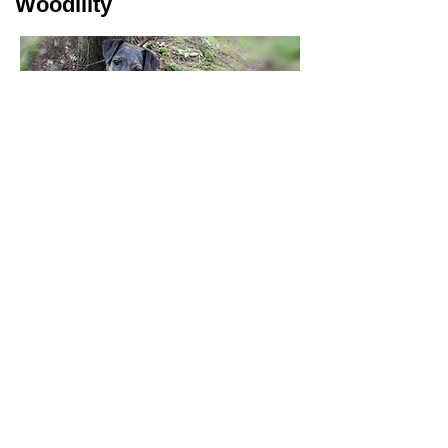
Woodility
Nütze die gemeinsame Zeit!
Gruppenspaziergang im Wald mit
Hundekontakt!
mehr erfahren